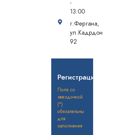
-
13:00
г.Фергана,
ул.Кадрдон
92
Регистрация
Поля со
звездочкой
(*)
обязательны
для
заполнения