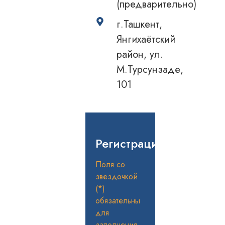
(предварительнo)
г.Ташкент,
Янгихаётский
район, ул.
М.Турсунзаде,
101
Регистрация
Поля со
звездочкой
(*)
обязательны
для
заполнения